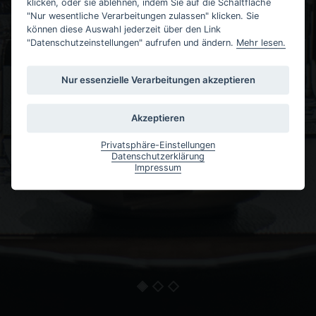
klicken, oder sie ablehnen, indem Sie auf die Schaltfläche
TO YOUR BELLY
"Nur wesentliche Verarbeitungen zulassen" klicken. Sie
können diese Auswahl jederzeit über den Link
– RESTAURANT SINCE 2020 –
"Datenschutzeinstellungen" aufrufen und ändern.
Mehr lesen.
Nur essenzielle Verarbeitungen akzeptieren
Akzeptieren
Privatsphäre-Einstellungen
Datenschutzerklärung
Impressum